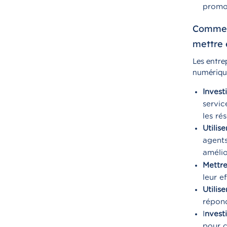
promou
Comment
mettre 
Les entre
numérique
Invest
servic
les ré
Utilise
agents
amélio
Mettr
leur e
Utilis
répond
I
nvesti
pour c