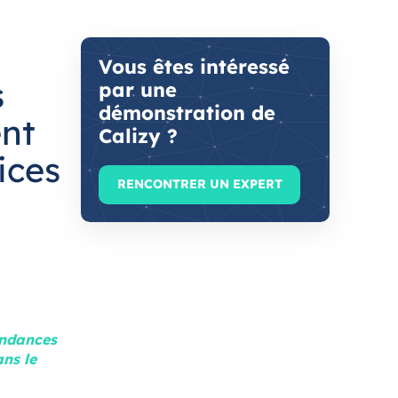
Vous êtes intéressé
s
par une
démonstration de
ent
Calizy ?
ices
RENCONTRER UN EXPERT
endances
ans le