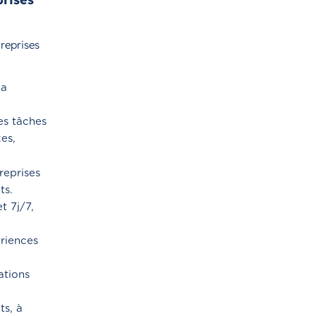
reprises
la
es tâches
es,
reprises
ts.
t 7j/7,
riences
ations
ts, à