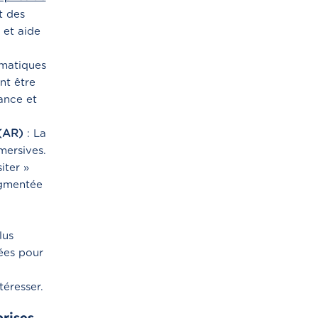
t des
 et aide
rmatiques
nt être
tance et
 (AR)
: La
mersives.
iter »
ugmentée
lus
nées pour
éresser.
rises