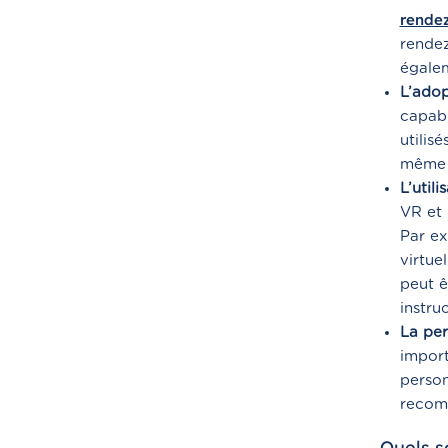
rendez
rendez
égalem
L’adop
capabl
utilis
même 
L’util
VR et 
Par ex
virtue
peut ê
instru
La per
import
person
recomm
Quels s