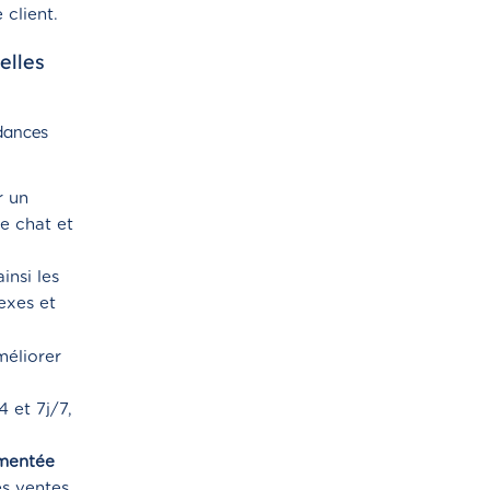
 client.
elles
dances
 un
le chat et
insi les
exes et
éliorer
 et 7j/7,
gmentée
s ventes.