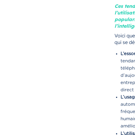
Ces tend
l’utilis
populari
l’intelli
Voici que
qui se dé
L’esso
tendan
téléph
d’aujo
entrep
direct
L’usag
automa
fréque
humain
amélio
L’util