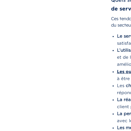
de serv
Ces tenda
du secteu
Le ser
satisfa
L’utili
et de 
amélio
Les ou
à être
Les
ch
répond
La réa
client
La per
avec l
Les mé