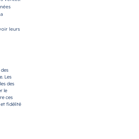
nnées
la
oir leurs
 des
e. Les
les des
r le
re ces
t fidélité