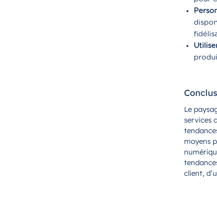
Person
dispon
fidélis
Utilis
produi
Conclus
Le paysag
services 
tendances
moyens par
numérique
tendances,
client, d’