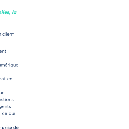
iles, la
 client
ent
numérique
hat en
ur
stions
gents
 ce qui
e prise de