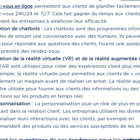
-vous en ligne
permettent aux clients de planifier facilemen
-vous 24h/24 et 7j/7. Cela fait gagner du temps aux clients
ent les entreprises à améliorer leur efficacité.
tion de chatbots
: Les chatbots sont des programmes info
es de simuler une conversation avec des humains. Ils peuve
és pour répondre aux questions des clients, fournir une assis
prendre des rendez-vous.
isation de la réalité virtuelle (VR) et de la réalité augmentée
l’AR sont utilisées pour créer des expériences client plus im
emple, la réalité virtuelle peut permettre aux clients de « vis
llement un magasin avant de réaliser un achat. La réalité a
tre utilisée pour fournir aux clients des informations ou des
ctions sur les produits en temps réel.
sonnalisation
: La personnalisation joue un rôle de plus en p
ant dans la relation client. Les entreprises utilisent les don
naliser leurs interactions avec les clients, par exemple en
andant des produits ou des services susceptibles de les int
ont les avantages de ces tendances pour les
entrep