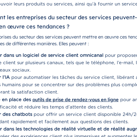
voir leurs produits ou services, ainsi qu’à fournir un service
 les entreprises du secteur des services peuvent-
en œuvre ces tendances ?
prises du secteur des services peuvent mettre en œuvre ces ten
s de différentes manières. Elles peuvent :
ir dans un logiciel de service client omnicanal
pour proposer
e client sur plusieurs canaux, tels que le téléphone, l’e-mail, 
seaux sociaux.
r l’IA
pour automatiser les tâches du service client, libérant a
 humains pour se concentrer sur des problèmes plus compl
rant la satisfaction client.
outils de prise de rendez-vous en ligne
e en place des
pour am
fficacité et réduire les temps d’attente des clients.
er des chatbots
pour offrir un service client disponible 24h/24
ant rapidement et facilement aux questions des clients.
r dans les technologies de réalité virtuelle et de réalité au
réer des expériences client plus immersives et augmenter le