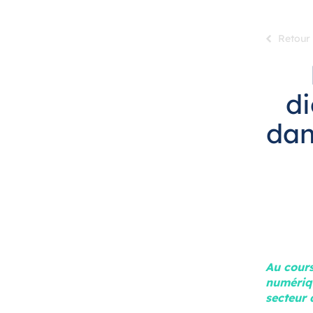
Retour
di
dan
Au cours
numériqu
secteur 